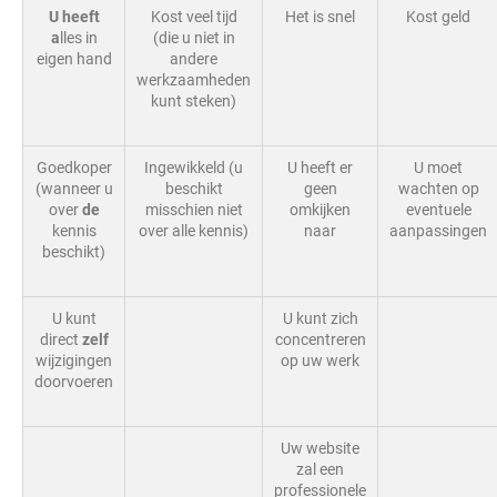
U heeft
Kost veel tijd
Het is snel
Kost geld
a
lles in
(die u niet in
eigen hand
andere
werkzaamheden
kunt steken)
Goedkoper
Ingewikkeld (u
U heeft er
U moet
(wanneer u
beschikt
geen
wachten op
over
de
misschien niet
omkijken
eventuele
kennis
over alle kennis)
naar
aanpassingen
beschikt)
U kunt
U kunt zich
direct
zelf
concentreren
wijzigingen
op uw werk
doorvoeren
Uw website
zal een
professionele