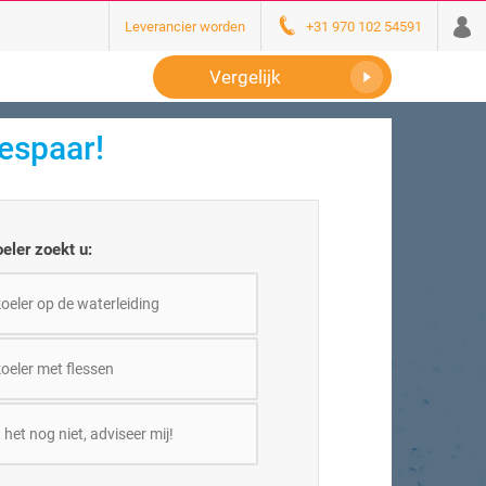
Leverancier worden
+31 970 102 54591
Vergelijk
espaar!
eler zoekt u:
oeler op de waterleiding
oeler met flessen
 het nog niet, adviseer mij!