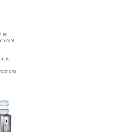
n te
ren met
at is
voor ons