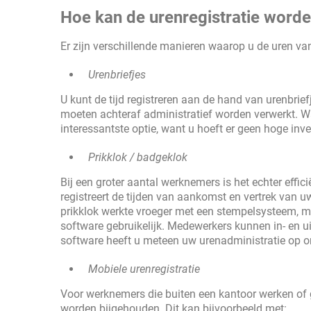
Hoe kan de urenregistratie word
Er zijn verschillende manieren waarop u de uren v
Urenbriefjes
U kunt de tijd registreren aan de hand van urenbri
moeten achteraf administratief worden verwerkt. Wa
interessantste optie, want u hoeft er geen hoge inve
Prikklok / badgeklok
Bij een groter aantal werknemers is het echter effic
registreert de tijden van aankomst en vertrek van 
prikklok werkte vroeger met een stempelsysteem, 
software gebruikelijk. Medewerkers kunnen in- en ui
software heeft u meteen uw urenadministratie op or
Mobiele urenregistratie
Voor werknemers die buiten een kantoor werken of
worden bijgehouden. Dit kan bijvoorbeeld met: