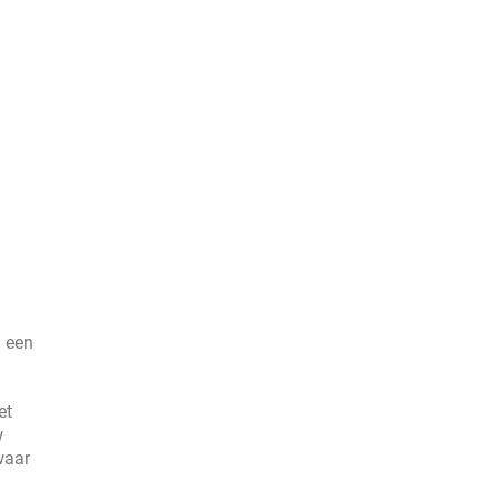
n een
et
w
waar