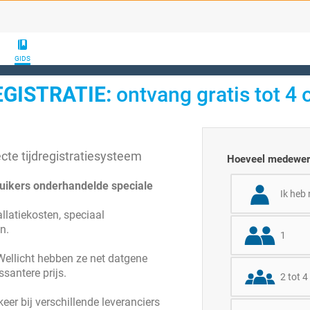
GIDS
EGISTRATIE:
ontvang gratis tot 4 
cte tijdregistratiesysteem
Hoeveel medewerke
ruikers onderhandelde speciale
Ik heb
latiekosten, speciaal
n.
1
Wellicht hebben ze net datgene
santere prijs.
2 tot 4
eer bij verschillende leveranciers