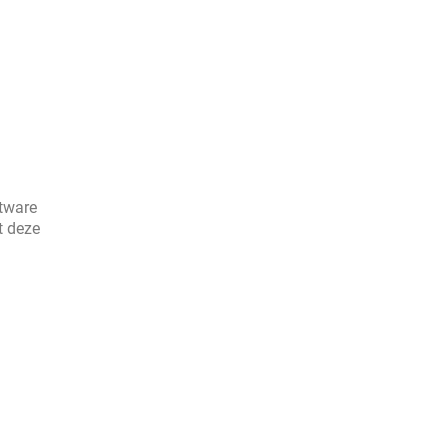
ftware
t deze