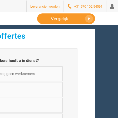
Leverancier worden
+31 970 102 54591
Vergelijk
offertes
rs heeft u in dienst?
 nog geen werknemers