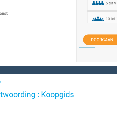
5 tot 9
enst
.
10 tot
20 of 
DOORGAAN
s
antwoording : Koopgids