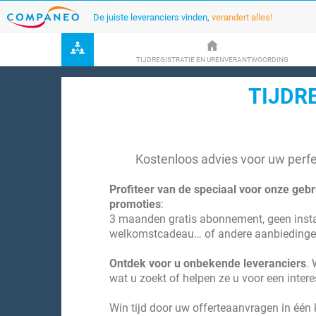
De juiste leveranciers vinden,
verandert alles!
TIJDREGISTRATIE EN URENVERANTWOORDING
TIJDR
Kostenloos advies voor uw perfe
Profiteer van de speciaal voor onze geb
promoties
:
3 maanden gratis abonnement, geen instal
welkomstcadeau… of andere aanbiedinge
Ontdek voor u onbekende leveranciers
. 
wat u zoekt of helpen ze u voor een interes
Win tijd door uw offerteaanvragen in één k