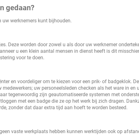
en gedaan?
an uw werknemers kunt bijhouden.
efjes. Deze worden door zowel u als door uw werknemer ondertek
nneer u een klein aantal mensen in dienst heeft is dit misschie
stering voor te doen.
iënter en voordeliger om te kiezen voor een prik- of badgeklok. D
uw medewerkers; uw personeelsleden checken als het ware in en u
maar tegenwoordig zijn geautomatiseerde systemen met onders
tloggen met een badge die ze op het werk bij zich dragen. Dankz
de, zonder dat daar extra tijd aan hoeft te worden besteed.
 geen vaste werkplaats hebben kunnen werktijden ook op afstan