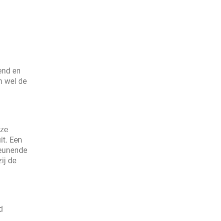
end en
n wel de
eze
it. Een
teunende
ij de
d