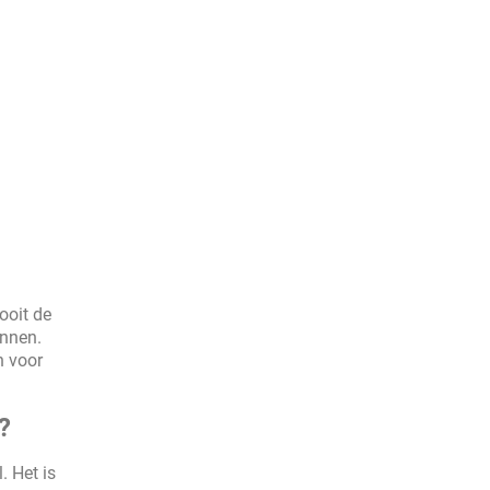
ooit de
innen.
n voor
?
. Het is