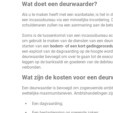
Wat doet een deurwaarder?
Als u te maken heeft met een wanbetaler, is het i
een incassobureau via een minnelijke invordering. 
schuldenaren zullen na een aanmaning aan de beta
Soms is de tussenkomst van een incassobureau echt
om gebruik te maken van de diensten van een deurwa
starten van een
bodem- of een kort gedingproced
een exploot van de dagvaarding op de hoogte wordt g
deurwaarder bevoegd om over te gaan tot de execut
leggen op de banksaldi en goederen van de debiteur
verbonden.
Wat zijn de kosten voor een deu
Een deurwaarder is bevoegd om zogenoemde ambtsh
wettelijke maximumtarieven. Ambtshandelingen zijn
Een dagvaarding;
Een beslaglegging op roerende zaken;