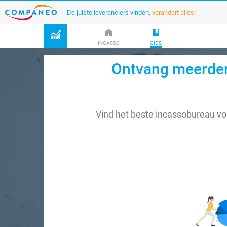
De juiste leveranciers vinden,
verandert alles!
INCASSO
GIDS
Ontvang meerdere
Vind het beste incassobureau vo