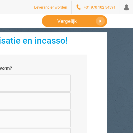
Leverancier worden
+31 970 102 54591
Vergelijk
satie en incasso!
svorm?