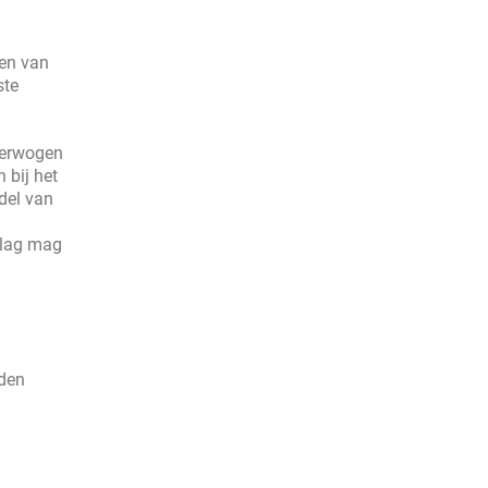
ten van
ste
verwogen
 bij het
del van
slag mag
lden