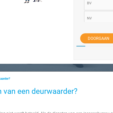
BV
NV
Vereniging of Sti
DOORGAAN
Anders
waarder?
en van een deurwaarder?