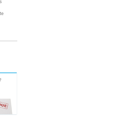
s
te
?