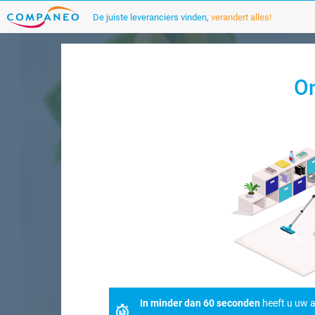
De juiste leveranciers vinden,
verandert alles!
On
In minder dan 60 seconden
heeft u uw a