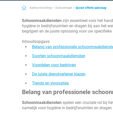
Zeer goede selectie van bedrijven. Snelheid en efficiëntie zijn hier
Kantoorinrichting
Schoonmaak
Spoed offerte aabvraag
Eenvoudig en doeltreffend
Goede service, handig als je weinig tijd hebt! Zeer goede service d
Schoonmaakdiensten
zijn essentieel voor het ha
aanbieders van de diensten die u zoekt. Als u weinig tijd hebt, ku
hygiëne in bedrijfsruimten en dragen bij aan het we
komen.
begrijpen en de juiste oplossing voor uw specifieke
Inhoudsopgave
Belang van professionele schoonmaakdienst
Soorten schoonmaakdiensten
Voordelen voor bedrijven
De juiste dienstverlener kiezen
Trends en innovaties
Belang van professionele schoo
Schoonmaakdiensten
spelen een cruciale rol bij
namelijk voor hygiëne in bedrijfsruimten en dragen 