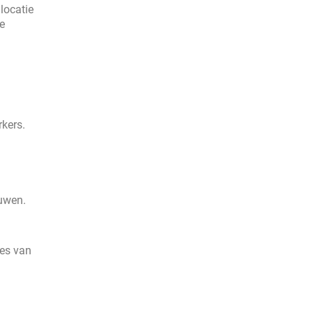
locatie
le
kers.
uwen.
ies van
n