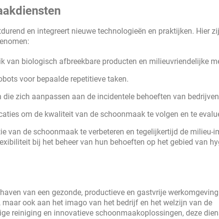
aakdiensten
durend en integreert nieuwe technologieën en praktijken. Hier zi
rgenomen:
 van biologisch afbreekbare producten en milieuvriendelijke m
ots voor bepaalde repetitieve taken.
n die zich aanpassen aan de incidentele behoeften van bedrijven
caties om de kwaliteit van de schoonmaak te volgen en te evalu
e van de schoonmaak te verbeteren en tegelijkertijd de milieu-i
xibiliteit bij het beheer van hun behoeften op het gebied van hy
dhaven van een gezonde, productieve en gastvrije werkomgeving
e, maar ook aan het imago van het bedrijf en het welzijn van de
ge reiniging en innovatieve schoonmaakoplossingen, deze dien