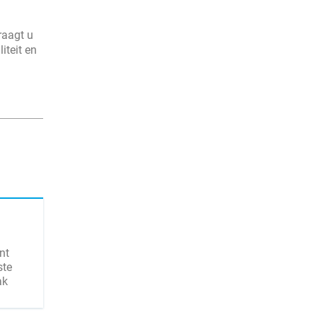
raagt u
iteit en
nt
ste
ak