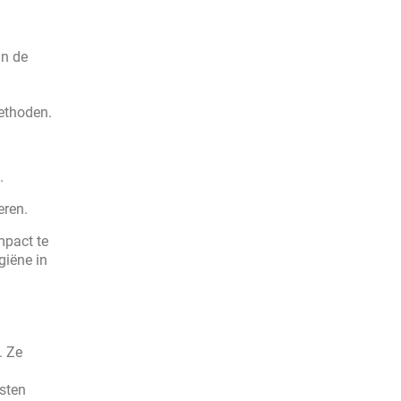
jn de
ethoden.
.
eren.
mpact te
giëne in
. Ze
sten