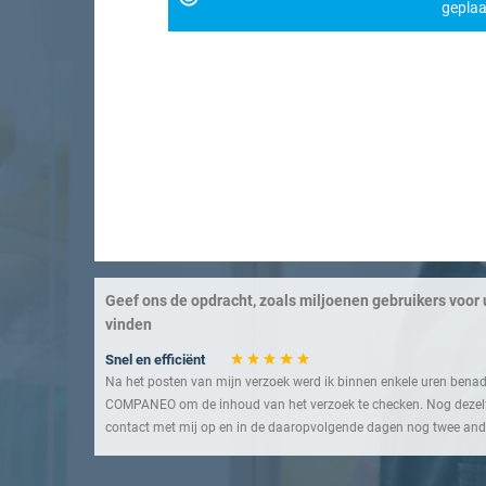
geplaa
Geef ons de opdracht, zoals miljoenen gebruikers voor u
vinden
Snel en efficiënt
Na het posten van mijn verzoek werd ik binnen enkele uren bena
COMPANEO om de inhoud van het verzoek te checken. Nog dezel
contact met mij op en in de daaropvolgende dagen nog twee ande
offertes te ontvangen.
Een service die u moet leren kennen