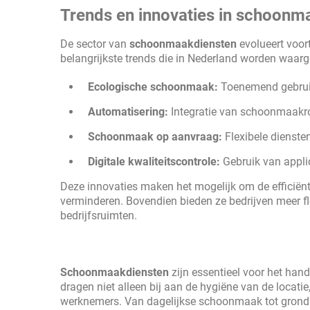
Trends en innovaties in schoonm
De sector van
schoonmaakdiensten
evolueert voort
belangrijkste trends die in Nederland worden waa
Ecologische schoonmaak:
Toenemend gebruik
Automatisering:
Integratie van schoonmaakrob
Schoonmaak op aanvraag:
Flexibele dienste
Digitale kwaliteitscontrole:
Gebruik van appli
Deze innovaties maken het mogelijk om de efficiënti
verminderen. Bovendien bieden ze bedrijven meer fle
bedrijfsruimten.
Schoonmaakdiensten
zijn essentieel voor het han
dragen niet alleen bij aan de hygiëne van de locati
werknemers. Van dagelijkse schoonmaak tot grondi