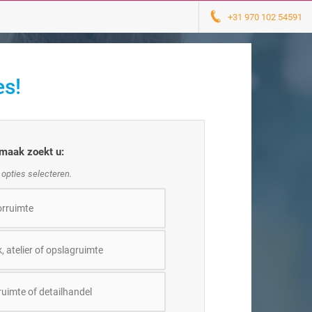
+31 970 102 54591
es!
maak zoekt u:
 opties selecteren.
rruimte
, atelier of opslagruimte
ruimte of detailhandel