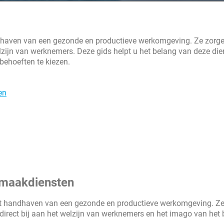
 de sleutelwoorden.
ie u in contact brengt met de
ndhaven van een gezonde en productieve werkomgeving. Ze zorg
nt u zo snel met elkaar in contact
lzijn van werknemers. Deze gids helpt u het belang van deze die
 behoeften te kiezen.
en
nmaakdiensten
 het handhaven van een gezonde en productieve werkomgeving. Z
direct bij aan het welzijn van werknemers en het imago van het b