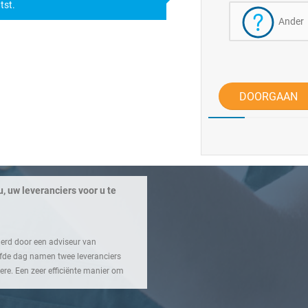
tst.
Ander
DOORGAAN
, uw leveranciers voor u te
derd door een adviseur van
fde dag namen twee leveranciers
re. Een zeer efficiënte manier om