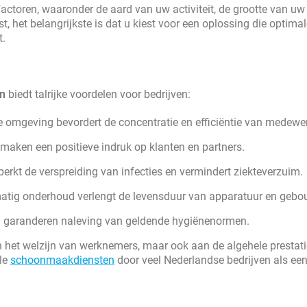
actoren, waaronder de aard van uw activiteit, de grootte van uw 
t, het belangrijkste is dat u kiest voor een oplossing die optima
t.
n
biedt talrijke voordelen voor bedrijven:
omgeving bevordert de concentratie en efficiëntie van medewer
 maken een positieve indruk op klanten en partners.
rkt de verspreiding van infecties en vermindert ziekteverzuim.
tig onderhoud verlengt de levensduur van apparatuur en gebo
n garanderen naleving van geldende hygiënenormen.
n het welzijn van werknemers, maar ook aan de algehele prestat
ele
schoonmaakdiensten
door veel Nederlandse bedrijven als ee