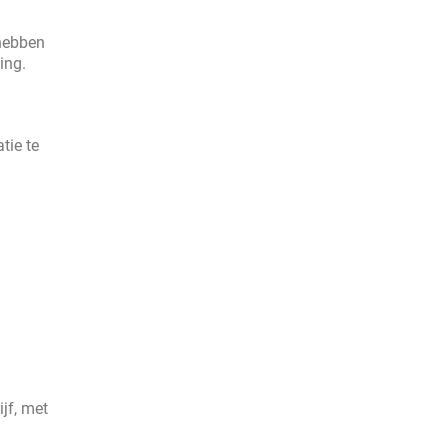
ebben
ing.
tie te
jf, met