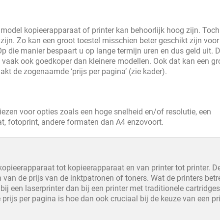
 model kopieerapparaat of printer kan behoorlijk hoog zijn. Toch
ijn. Zo kan een groot toestel misschien beter geschikt zijn voo
Op die manier bespaart u op lange termijn uren en dus geld uit. 
g vaak ook goedkoper dan kleinere modellen. Ook dat kan een gr
akt de zogenaamde ‘prijs per pagina’ (zie kader).
iezen voor opties zoals een hoge snelheid en/of resolutie, een
t, fotoprint, andere formaten dan A4 enzovoort.
 kopieerapparaat tot kopieerapparaat en van printer tot printer. D
 van de prijs van de inktpatronen of toners. Wat de printers betr
ij een laserprinter dan bij een printer met traditionele cartridge
 prijs per pagina is hoe dan ook cruciaal bij de keuze van een pri