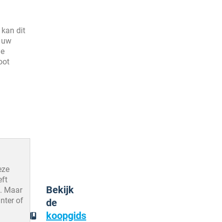
 kan dit
r uw
De
oot
eze
eft
Bekijk
s. Maar
nter of
de
koopgids