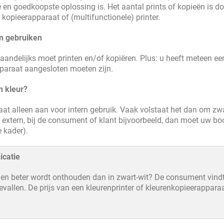
 en goedkoopste oplossing is. Het aantal prints of kopieën is 
 kopieerapparaat of (multifunctionele) printer.
n gebruiken
maandelijks moet printen en/of kopiëren. Plus: u heeft meteen ee
paraat aangesloten moeten zijn.
n kleur?
aat alleen aan voor intern gebruik. Vaak volstaat het dan om zwa
ën extern, bij de consument of klant bijvoorbeeld, dan moet uw 
e kader).
icatie
allen beter wordt onthouden dan in zwart-wit? De consument vind
vallen. De prijs van een kleurenprinter of kleurenkopieerappar