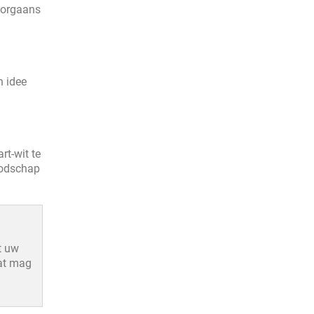
doorgaans
n idee
rt-wit te
boodschap
t uw
aat mag