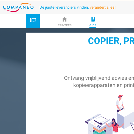
De juiste leveranciers vinden,
verandert alles!
PRINTERS
GIDS
COPIER, P
Ontvang vrijblijvend advies en
kopieerapparaten en prin