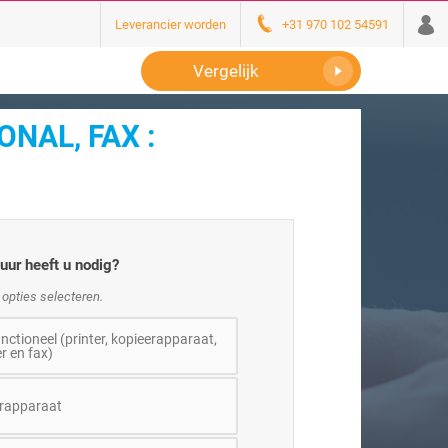
Leverancier worden
+31 970 102 54591
Vergelijk
NAL, FAX :
uur heeft u nodig?
 opties selecteren.
nctioneel (printer, kopieerapparaat,
r en fax)
rapparaat