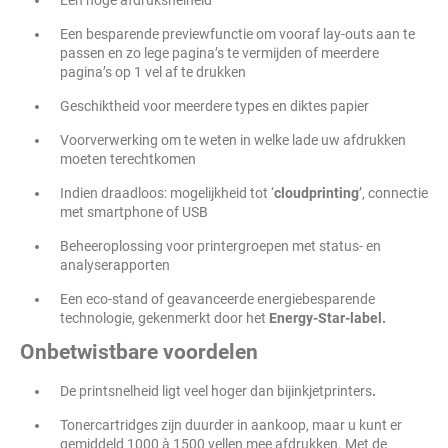
Een hoge afdruksnelheid
Een besparende previewfunctie om vooraf lay-outs aan te
passen en zo lege pagina’s te vermijden of meerdere
pagina’s op 1 vel af te drukken
Geschiktheid voor meerdere types en diktes papier
Voorverwerking om te weten in welke lade uw afdrukken
moeten terechtkomen
Indien draadloos: mogelijkheid tot ‘
cloudprinting
’, connectie
met smartphone of USB
Beheeroplossing voor printergroepen met status- en
analyserapporten
Een eco-stand of geavanceerde energiebesparende
technologie, gekenmerkt door het
Energy-Star-label.
Onbetwistbare voordelen
De printsnelheid ligt veel hoger dan bijinkjetprinters
.
Tonercartridges zijn duurder in aankoop, maar u kunt er
gemiddeld 1000 à 1500 vellen mee afdrukken. Met de