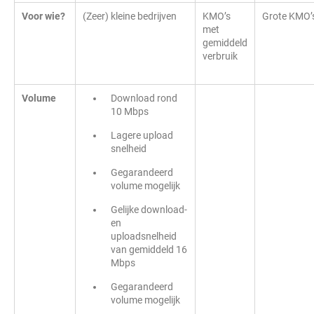
Voor wie?
(Zeer) kleine bedrijven
KMO’s
Grote KMO’
met
gemiddeld
verbruik
Volume
Download rond
10 Mbps
Lagere upload
snelheid
Gegarandeerd
volume mogelijk
Gelijke download-
en
uploadsnelheid
van gemiddeld 16
Mbps
Gegarandeerd
volume mogelijk