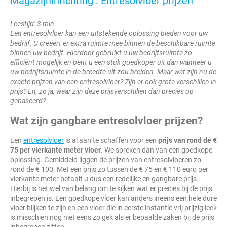
Magazijninrichting : Entresolvloer prijzen
Leestijd: 3 min
Een entresolvloer kan een uitstekende oplossing bieden voor uw
bedrijf. U creëert er extra ruimte mee binnen de beschikbare ruimte
binnen uw bedrijf. Hierdoor gebruikt u uw bedrijfsruimte zo
efficiënt mogelijk en bent u een stuk goedkoper uit dan wanneer u
uw bedrijfsruimte in de breedte uit zou breiden. Maar wat zijn nu de
exacte prijzen van een entresolvloer? Zijn er ook grote verschillen in
prijs? En, zo ja, waar zijn deze prijsverschillen dan precies op
gebaseerd?
Wat zijn gangbare entresolvloer prijzen?
Een
entresolvloer
is al aan te schaffen voor een
prijs van rond de €
75 per vierkante meter vloer
. We spreken dan van een goedkope
oplossing. Gemiddeld liggen de prijzen van entresolvloeren zo
rond de € 100. Met een prijs zo tussen de € 75 en € 110 euro per
vierkante meter betaalt u dus een redelijke en gangbare prijs.
Hierbij is het wel van belang om te kijken wat er precies bij de prijs
inbegrepen is. Een goedkope vloer kan anders ineens een hele dure
vloer blijken te zijn en een vloer die in eerste instantie vrij prijzig leek
is misschien nog niet eens zo gek als er bepaalde zaken bij de prijs